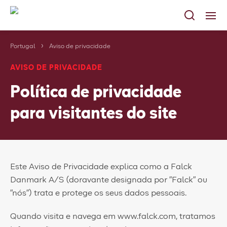
Portugal
Aviso de privacidade
Serviços
AVISO DE PRIVACIDADE
Carreiras
Política de privacidade
Sobre nós
para visitantes do site
A Falck no seu país
Contato
Este Aviso de Privacidade explica como a Falck
Danmark A/S (doravante designada por "Falck" ou
"nós") trata e protege os seus dados pessoais.
Quando visita e navega em www.falck.com, tratamos