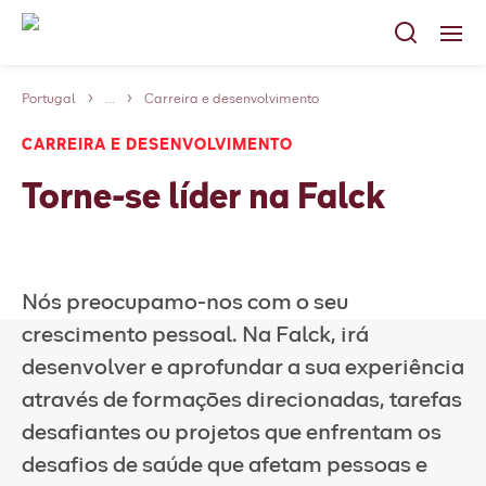
Portugal
...
Carreira e desenvolvimento
Serviços
CARREIRA E DESENVOLVIMENTO
Carreiras
Torne-se líder na Falck
Sobre nós
A Falck no seu país
Nós preocupamo-nos com o seu
Contato
crescimento pessoal. Na Falck, irá
desenvolver e aprofundar a sua experiência
através de formações direcionadas, tarefas
desafiantes ou projetos que enfrentam os
desafios de saúde que afetam pessoas e